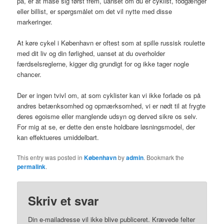
på, er at mase sig først frem, uanset om du er cyklist, fodgænger
eller billist, er spørgsmålet om det vil nytte med disse
markeringer.
At køre cykel i København er oftest som at spille russisk roulette
med dit liv og din førlighed, uanset at du overholder
færdselsreglerne, kigger dig grundigt for og ikke tager nogle
chancer.
Der er ingen tvivl om, at som cyklister kan vi ikke forlade os på
andres betænksomhed og opmærksomhed, vi er nødt til at frygte
deres egoisme eller manglende udsyn og derved sikre os selv.
For mig at se, er dette den enste holdbare løsningsmodel, der
kan effektueres umiddelbart.
This entry was posted in
København
by
admin
. Bookmark the
permalink
.
Skriv et svar
Din e-mailadresse vil ikke blive publiceret.
Krævede felter