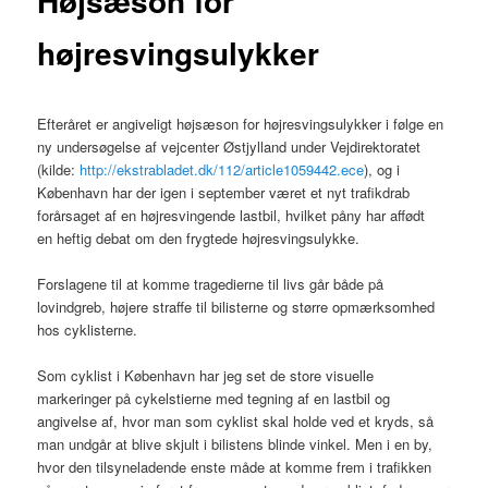
Højsæson for
højresvingsulykker
Efteråret er angiveligt højsæson for højresvingsulykker i følge en
ny undersøgelse af vejcenter Østjylland under Vejdirektoratet
(kilde:
http://ekstrabladet.dk/112/article1059442.ece
), og i
København har der igen i september været et nyt trafikdrab
forårsaget af en højresvingende lastbil, hvilket påny har affødt
en heftig debat om den frygtede højresvingsulykke.
Forslagene til at komme tragedierne til livs går både på
lovindgreb, højere straffe til bilisterne og større opmærksomhed
hos cyklisterne.
Som cyklist i København har jeg set de store visuelle
markeringer på cykelstierne med tegning af en lastbil og
angivelse af, hvor man som cyklist skal holde ved et kryds, så
man undgår at blive skjult i bilistens blinde vinkel. Men i en by,
hvor den tilsyneladende enste måde at komme frem i trafikken