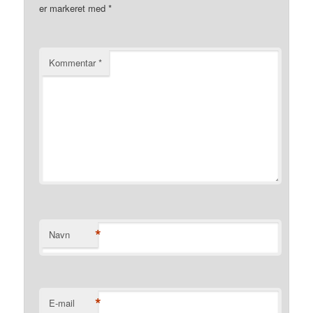
er markeret med
*
Kommentar
*
*
Navn
*
E-mail