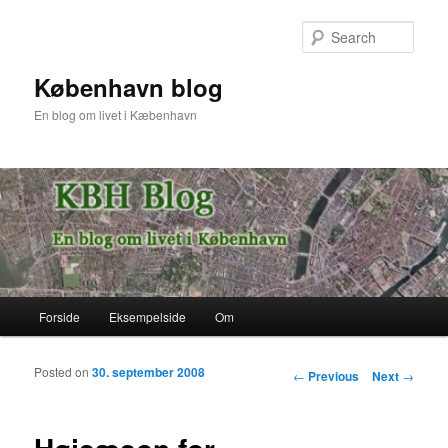
Sear
København blog
En blog om livet i Kæbenhavn
Main menu
Forside
Eksempelside
Om
Skip to primary content
Skip to secondary content
Posted on
30. september 2008
Post navigation
←
Previous
Next
→