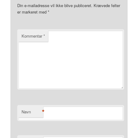
Din e-mailadresse vil ikke blive publiceret.
Krævede felter
er markeret med
*
Kommentar
*
*
Navn