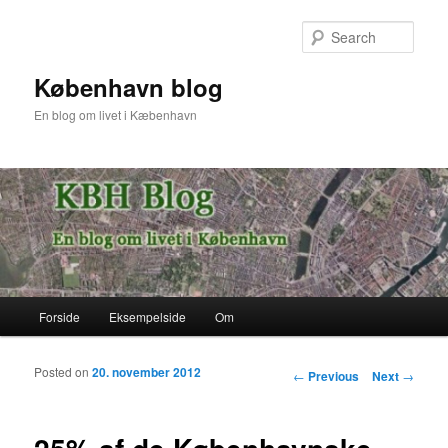
Sear
København blog
En blog om livet i Kæbenhavn
Main menu
Forside
Eksempelside
Om
Skip to primary content
Skip to secondary content
Posted on
20. november 2012
Post navigation
←
Previous
Next
→