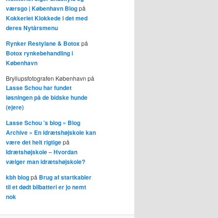
værsgo | København Blog
på
Kokkeriet Klokkede i det med
deres Nytårsmenu
Rynker Restylane & Botox
på
Botox rynkebehandling i
København
Bryllupsfotografen København
på
Lasse Schou har fundet
løsningen på de bidske hunde
(ejere)
Lasse Schou ’s blog » Blog
Archive » En idrætshøjskole kan
være det helt rigtige
på
Idrætshøjskole – Hvordan
vælger man idrætshøjskole?
kbh blog
på
Brug af startkabler
til et dødt bilbatteri er jo nemt
nok