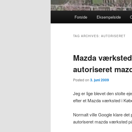
Main menu
Forside
Eksempelside
Skip to primary content
Skip to secondary content
TAG ARCHIVES:
AUTORISERET
Mazda værksted
autoriseret maz
Posted on
3. juni 2009
Jeg er lige blevet den stolte ej
efter et Mazda værksted i Køb
Normalt ville Google klare det 
autoriseret mazda værksted på