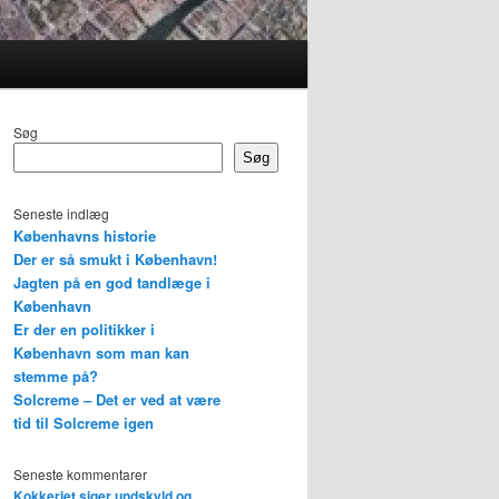
Søg
Søg
Seneste indlæg
Københavns historie
Der er så smukt i København!
Jagten på en god tandlæge i
København
Er der en politikker i
København som man kan
stemme på?
Solcreme – Det er ved at være
tid til Solcreme igen
Seneste kommentarer
Kokkeriet siger undskyld og