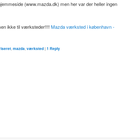
 hjemmeside (www.mazda.dk) men her var der heller ingen
men ikke til værksteder!!!!
Mazda værksted i københavn -
riseret
,
mazda
,
værksted
|
1
Reply