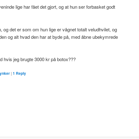
eninde lige har fået det gjort, og at hun ser forbasket godt
, og det er som om hun lige er vågnet totalt veludhvilet, og
erden og alt hvad den har at byde på, med åbne ubekymrede
ud hvis jeg brugte 3000 kr på botox???
rynker
|
1
Reply