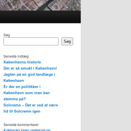
Søg
Søg
Seneste indlæg
Københavns historie
Der er så smukt i København!
Jagten på en god tandlæge i
København
Er der en politikker i
København som man kan
stemme på?
Solcreme – Det er ved at være
tid til Solcreme igen
Seneste kommentarer
Kokkeriet siger undskyld og