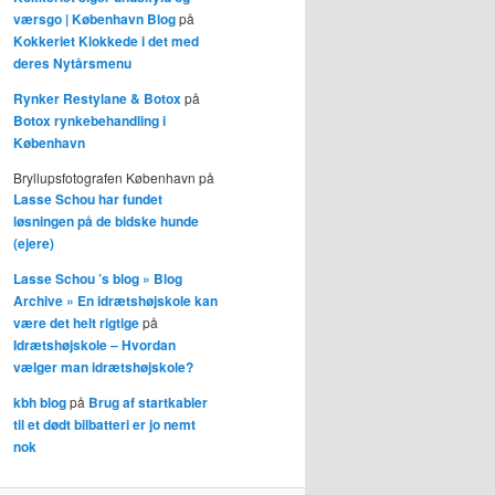
værsgo | København Blog
på
Kokkeriet Klokkede i det med
deres Nytårsmenu
Rynker Restylane & Botox
på
Botox rynkebehandling i
København
Bryllupsfotografen København
på
Lasse Schou har fundet
løsningen på de bidske hunde
(ejere)
Lasse Schou ’s blog » Blog
Archive » En idrætshøjskole kan
være det helt rigtige
på
Idrætshøjskole – Hvordan
vælger man idrætshøjskole?
kbh blog
på
Brug af startkabler
til et dødt bilbatteri er jo nemt
nok