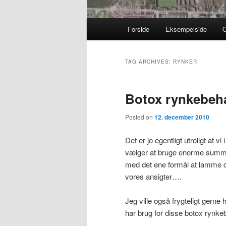
Main menu
Forside
Eksempelside
Skip to primary content
Skip to secondary content
TAG ARCHIVES:
RYNKER
Botox rynkebeh
Posted on
12. december 2010
Det er jo egentligt utroligt at 
vælger at bruge enorme summer 
med det ene formål at lamme d
vores ansigter….
Jeg ville også frygteligt gerne
har brug for disse botox rynk