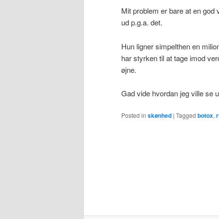
Mit problem er bare at en god v
ud p.g.a. det.
Hun ligner simpelthen en milion
har styrken til at tage imod v
øjne.
Gad vide hvordan jeg ville se 
Posted in
skønhed
|
Tagged
botox
,